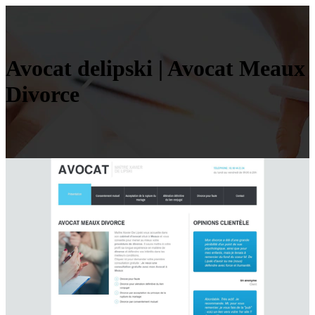
Avocat delipski | Avocat Meaux
Divorce