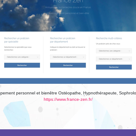
ment personnel et bienêtre Ostéopathe, Hypnothérapeute, Sophrologi
https://www.france-zen.fr/