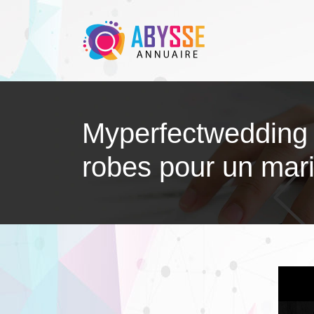
Myperfectwed­ding
robes pour un mar