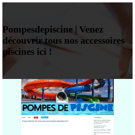
Pom­pesdepis­ci­ne | Venez
découvrir tous nos accessoires
piscines ici !